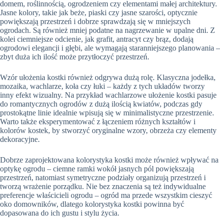
domem, roślinnością, ogrodzeniem czy elementami małej architektury.
Jasne kolory, takie jak beże, piaski czy jasne szarości, optycznie
powiększają przestrzeń i dobrze sprawdzają się w mniejszych
ogrodach. Są również mniej podatne na nagrzewanie w upalne dni. Z
kolei ciemniejsze odcienie, jak grafit, antracyt czy brąz, dodają
ogrodowi elegancji i głębi, ale wymagają staranniejszego planowania –
zbyt duża ich ilość może przytłoczyć przestrzeń.
Wzór ułożenia kostki również odgrywa dużą rolę. Klasyczna jodełka,
mozaika, wachlarze, koła czy łuki – każdy z tych układów tworzy
inny efekt wizualny. Na przykład wachlarzowe ułożenie kostki pasuje
do romantycznych ogrodów z dużą ilością kwiatów, podczas gdy
prostokątne linie idealnie wpisują się w minimalistyczne przestrzenie.
Warto także eksperymentować z łączeniem różnych kształtów i
kolorów kostek, by stworzyć oryginalne wzory, obrzeża czy elementy
dekoracyjne.
Dobrze zaprojektowana kolorystyka kostki może również wpływać na
optykę ogrodu – ciemne ramki wokół jasnych pól powiększają
przestrzeń, natomiast symetryczne podziały organizują przestrzeń i
tworzą wrażenie porządku. Nie bez znaczenia są też indywidualne
preferencje właścicieli ogrodu – ogród ma przede wszystkim cieszyć
oko domowników, dlatego kolorystyka kostki powinna być
dopasowana do ich gustu i stylu życia.