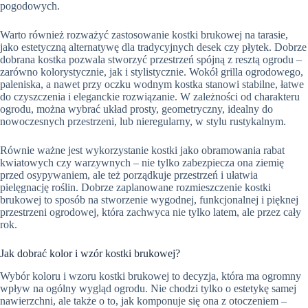
pogodowych.
Warto również rozważyć zastosowanie kostki brukowej na tarasie,
jako estetyczną alternatywę dla tradycyjnych desek czy płytek. Dobrze
dobrana kostka pozwala stworzyć przestrzeń spójną z resztą ogrodu –
zarówno kolorystycznie, jak i stylistycznie. Wokół grilla ogrodowego,
paleniska, a nawet przy oczku wodnym kostka stanowi stabilne, łatwe
do czyszczenia i eleganckie rozwiązanie. W zależności od charakteru
ogrodu, można wybrać układ prosty, geometryczny, idealny do
nowoczesnych przestrzeni, lub nieregularny, w stylu rustykalnym.
Równie ważne jest wykorzystanie kostki jako obramowania rabat
kwiatowych czy warzywnych – nie tylko zabezpiecza ona ziemię
przed osypywaniem, ale też porządkuje przestrzeń i ułatwia
pielęgnację roślin. Dobrze zaplanowane rozmieszczenie kostki
brukowej to sposób na stworzenie wygodnej, funkcjonalnej i pięknej
przestrzeni ogrodowej, która zachwyca nie tylko latem, ale przez cały
rok.
Jak dobrać kolor i wzór kostki brukowej?
Wybór koloru i wzoru kostki brukowej to decyzja, która ma ogromny
wpływ na ogólny wygląd ogrodu. Nie chodzi tylko o estetykę samej
nawierzchni, ale także o to, jak komponuje się ona z otoczeniem –