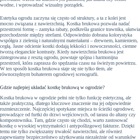
wodne, i wprowadzać wizualny porządek.
Estetyka ogrodu zaczyna się często od struktury, a ta z kolei jest
mocno związana z nawierzchnią. Kostka brukowa pozwala nadać
przestrzeni formę – zamyka rabaty, podkreśla granice trawnika, ułatwia
przechodzenie między strefami. Odpowiednio dobrana kolorystyka
współgra z zielenią i naturalnymi materiałami – drewnem, kamieniem,
cegłą. Jasne odcienie kostki dodają lekkości i nowoczesności, ciemne
tworzą eleganckie kontrasty. Kiedy nawierzchnia brukowa jest
zintegrowana z resztą ogrodu, powstaje spójna i harmonijna
przestrzeń, która zaprasza do spędzania czasu na świeżym powietrzu.
W ten sposób kostka brukowa staje się nie tylko tłem, ale
równorzędnym bohaterem ogrodowej scenografii.
Gdzie najlepiej układać kostkę brukową w ogrodzie?
Kostka brukowa w ogrodzie pełni nie tylko funkcję estetyczną, ale
także praktyczną, dlatego kluczowe znaczenie ma jej odpowiednie
rozmieszczenie. Najczęściej spotykane miejsca to ścieżki ogrodowe,
prowadzące od furtki do drzwi wejściowych, od tarasu do altany czy
kompostownika. Tam, gdzie często się chodzi, warto zastosować
kostkę o wysokiej wytrzymałości i antypoślizgowej fakturze. Dzięki
temu nie tylko zwiększamy trwałość nawierzchni, ale również
zapewniamy bezpieczeństwo użytkowania niezależnie od warunków