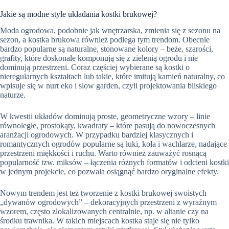
Jakie są modne style układania kostki brukowej?
Moda ogrodowa, podobnie jak wnętrzarska, zmienia się z sezonu na
sezon, a kostka brukowa również podlega tym trendom. Obecnie
bardzo popularne są naturalne, stonowane kolory – beże, szarości,
grafity, które doskonale komponują się z zielenią ogrodu i nie
dominują przestrzeni. Coraz częściej wybierane są kostki o
nieregularnych kształtach lub takie, które imitują kamień naturalny, co
wpisuje się w nurt eko i slow garden, czyli projektowania bliskiego
naturze.
W kwestii układów dominują proste, geometryczne wzory – linie
równoległe, prostokąty, kwadraty – które pasują do nowoczesnych
aranżacji ogrodowych. W przypadku bardziej klasycznych i
romantycznych ogrodów popularne są łuki, koła i wachlarze, nadające
przestrzeni miękkości i ruchu. Warto również zauważyć rosnącą
popularność tzw. miksów – łączenia różnych formatów i odcieni kostki
w jednym projekcie, co pozwala osiągnąć bardzo oryginalne efekty.
Nowym trendem jest też tworzenie z kostki brukowej swoistych
„dywanów ogrodowych” – dekoracyjnych przestrzeni z wyraźnym
wzorem, często zlokalizowanych centralnie, np. w altanie czy na
środku trawnika. W takich miejscach kostka staje się nie tylko