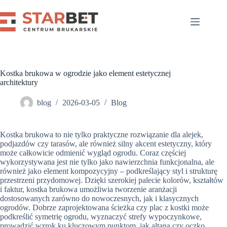
Przejdź
do
treści
Kostka brukowa w ogrodzie jako element estetycznej
architektury
blog
2026-03-05
Blog
Kostka brukowa to nie tylko praktyczne rozwiązanie dla alejek,
podjazdów czy tarasów, ale również silny akcent estetyczny, który
może całkowicie odmienić wygląd ogrodu. Coraz częściej
wykorzystywana jest nie tylko jako nawierzchnia funkcjonalna, ale
również jako element kompozycyjny – podkreślający styl i strukturę
przestrzeni przydomowej. Dzięki szerokiej palecie kolorów, kształtów
i faktur, kostka brukowa umożliwia tworzenie aranżacji
dostosowanych zarówno do nowoczesnych, jak i klasycznych
ogrodów. Dobrze zaprojektowana ścieżka czy plac z kostki może
podkreślić symetrię ogrodu, wyznaczyć strefy wypoczynkowe,
prowadzić wzrok ku kluczowym punktom, jak altana czy oczko