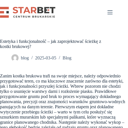
Przejdź
do
treści
Estetyka i funkcjonalność – jak zaprojektować ścieżkę z
kostki brukowej?
blog
2025-03-05
Blog
Zanim kostka brukowa trafi na swoje miejsce, należy odpowiednio
przygotować teren, co ma kluczowe znaczenie zarówno dla estetyki,
jak i funkcjonalności przyszłej ścieżki. Wbrew pozorom nie chodzi
tylko o usunięcie warstwy darni i rozłożenie piasku. Prawidłowe
przygotowanie gruntu pod bruk to proces wymagający dokładnego
planowania, precyzji oraz znajomości warunków gruntowo-wodnych
panujących na danym terenie. Pierwszym etapem jest dokładne
wytyczenie przebiegu ścieżki – warto w tym celu posłużyć się
sznurkiem murarskim lub specjalnymi palikami, które wyznaczą
granice planowanego chodnika. Następnie należy wykonać wykop –
jego głębokość będzie zależała od rodzaju gruntu oraz planowanego