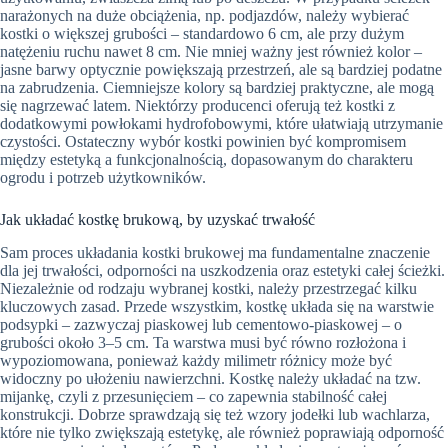
narażonych na duże obciążenia, np. podjazdów, należy wybierać
kostki o większej grubości – standardowo 6 cm, ale przy dużym
natężeniu ruchu nawet 8 cm. Nie mniej ważny jest również kolor –
jasne barwy optycznie powiększają przestrzeń, ale są bardziej podatne
na zabrudzenia. Ciemniejsze kolory są bardziej praktyczne, ale mogą
się nagrzewać latem. Niektórzy producenci oferują też kostki z
dodatkowymi powłokami hydrofobowymi, które ułatwiają utrzymanie
czystości. Ostateczny wybór kostki powinien być kompromisem
między estetyką a funkcjonalnością, dopasowanym do charakteru
ogrodu i potrzeb użytkowników.
Jak układać kostkę brukową, by uzyskać trwałość
Sam proces układania kostki brukowej ma fundamentalne znaczenie
dla jej trwałości, odporności na uszkodzenia oraz estetyki całej ścieżki.
Niezależnie od rodzaju wybranej kostki, należy przestrzegać kilku
kluczowych zasad. Przede wszystkim, kostkę układa się na warstwie
podsypki – zazwyczaj piaskowej lub cementowo-piaskowej – o
grubości około 3–5 cm. Ta warstwa musi być równo rozłożona i
wypoziomowana, ponieważ każdy milimetr różnicy może być
widoczny po ułożeniu nawierzchni. Kostkę należy układać na tzw.
mijankę, czyli z przesunięciem – co zapewnia stabilność całej
konstrukcji. Dobrze sprawdzają się też wzory jodełki lub wachlarza,
które nie tylko zwiększają estetykę, ale również poprawiają odporność