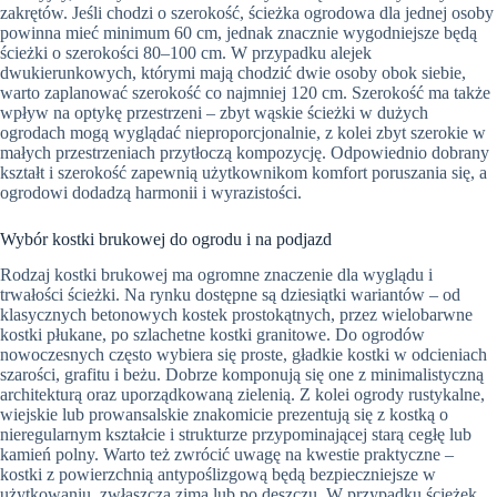
zakrętów. Jeśli chodzi o szerokość, ścieżka ogrodowa dla jednej osoby
powinna mieć minimum 60 cm, jednak znacznie wygodniejsze będą
ścieżki o szerokości 80–100 cm. W przypadku alejek
dwukierunkowych, którymi mają chodzić dwie osoby obok siebie,
warto zaplanować szerokość co najmniej 120 cm. Szerokość ma także
wpływ na optykę przestrzeni – zbyt wąskie ścieżki w dużych
ogrodach mogą wyglądać nieproporcjonalnie, z kolei zbyt szerokie w
małych przestrzeniach przytłoczą kompozycję. Odpowiednio dobrany
kształt i szerokość zapewnią użytkownikom komfort poruszania się, a
ogrodowi dodadzą harmonii i wyrazistości.
Wybór kostki brukowej do ogrodu i na podjazd
Rodzaj kostki brukowej ma ogromne znaczenie dla wyglądu i
trwałości ścieżki. Na rynku dostępne są dziesiątki wariantów – od
klasycznych betonowych kostek prostokątnych, przez wielobarwne
kostki płukane, po szlachetne kostki granitowe. Do ogrodów
nowoczesnych często wybiera się proste, gładkie kostki w odcieniach
szarości, grafitu i beżu. Dobrze komponują się one z minimalistyczną
architekturą oraz uporządkowaną zielenią. Z kolei ogrody rustykalne,
wiejskie lub prowansalskie znakomicie prezentują się z kostką o
nieregularnym kształcie i strukturze przypominającej starą cegłę lub
kamień polny. Warto też zwrócić uwagę na kwestie praktyczne –
kostki z powierzchnią antypoślizgową będą bezpieczniejsze w
użytkowaniu, zwłaszcza zimą lub po deszczu. W przypadku ścieżek