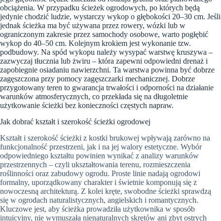
obciążenia. W przypadku ścieżek ogrodowych, po których będą
jedynie chodzić ludzie, wystarczy wykop o głębokości 20–30 cm. Jeśli
jednak ścieżka ma być używana przez rowery, wózki lub w
ograniczonym zakresie przez samochody osobowe, warto pogłębić
wykop do 40–50 cm. Kolejnym krokiem jest wykonanie tzw.
podbudowy. Na spód wykopu należy wysypać warstwę kruszywa –
zazwyczaj tłucznia lub żwiru – która zapewni odpowiedni drenaż i
zapobiegnie osiadaniu nawierzchni. Ta warstwa powinna być dobrze
zagęszczona przy pomocy zagęszczarki mechanicznej. Dobrze
przygotowany teren to gwarancja trwałości i odporności na działanie
warunków atmosferycznych, co przekłada się na długoletnie
użytkowanie ścieżki bez konieczności częstych napraw.
Jak dobrać kształt i szerokość ścieżki ogrodowej
Kształt i szerokość ścieżki z kostki brukowej wpływają zarówno na
funkcjonalność przestrzeni, jak i na jej walory estetyczne. Wybór
odpowiedniego kształtu powinien wynikać z analizy warunków
przestrzennych – czyli ukształtowania terenu, rozmieszczenia
roślinności oraz zabudowy ogrodu. Proste linie nadają ogrodowi
formalny, uporządkowany charakter i świetnie komponują się z
nowoczesną architekturą. Z kolei kręte, swobodne ścieżki sprawdzą
się w ogrodach naturalistycznych, angielskich i romantycznych.
Kluczowe jest, aby ścieżka prowadziła użytkownika w sposób
intuicyjny, nie wymuszała nienaturalnych skrętów ani zbyt ostrych